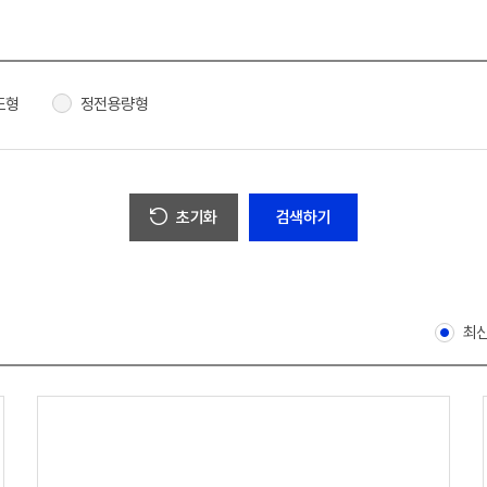
도형
정전용량형
초기화
최