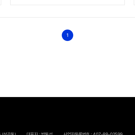
1
층 (성곡동)
대표자 : 박동석
사업자등록번호 : 407-88-02599