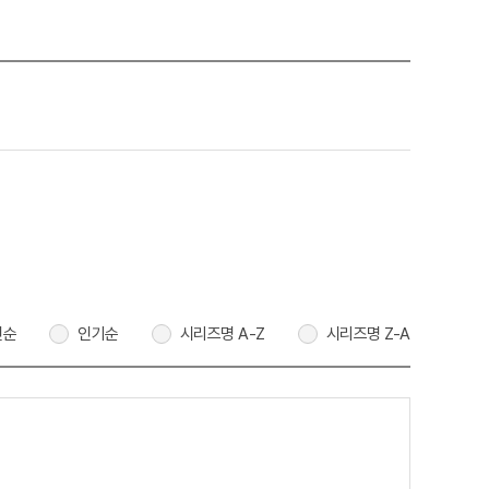
신순
인기순
시리즈명 A-Z
시리즈명 Z-A